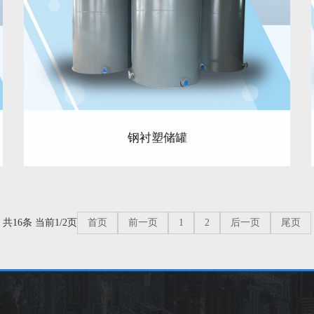
钢衬塑储罐
共16条 当前1/2页
首页
前一页
1
2
后一页
尾页